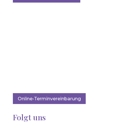
Kosmetische Behandlungen
und Produkte in Höpfingen
Online-Terminvereinbarung
Folgt uns