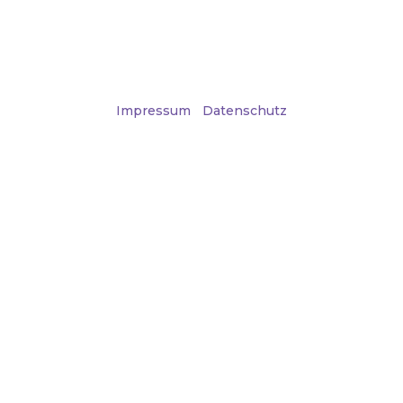
Email
info@body-cocoon.de
Impressum
|
Datenschutz
© 2022 Body-Cocoon | Alle Rechte vorbehalten
Made with ❤ by
Larmi GmbH